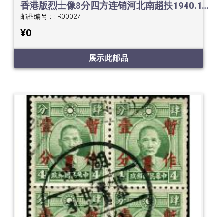
香港版烈士像8分四方连销河北南趙扶1940.11.20点线戳
邮品编号：:
R00027
¥0
展示此邮品