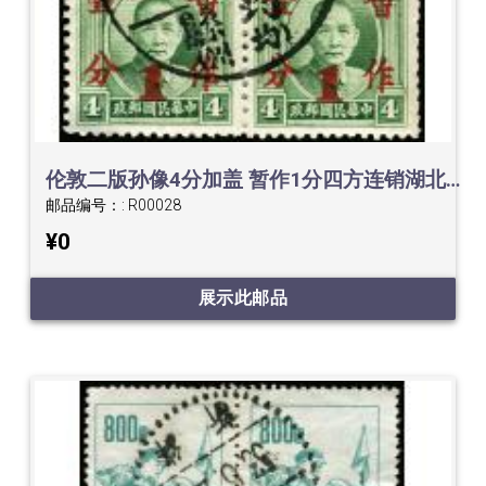
伦敦二版孙像4分加盖 暂作1分四方连销湖北均县日戳
邮品编号：:
R00028
¥0
展示此邮品