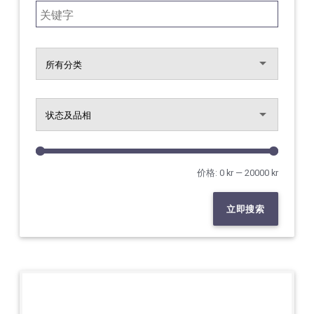
Search for:
价格:
0 kr
—
20000 kr