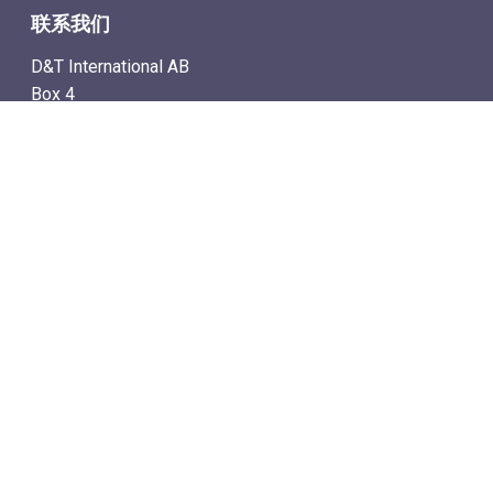
联系我们
D&T International AB
Box 4
SE-142 21 Skogås, Sweden
电子邮件地址: info@dtstamps.cn
手机号：0736878260
座机号：004687718538
传真号：004687718572
导航
– 商城
– 在线计时拍卖
– 通讯拍卖目录
– 拍卖规则