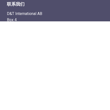
联系我们
D&T International AB
Box 4
SE-142 21 Skogås, Sweden
电子邮件地址: info@dtstamps.cn
手机号：0736878260
座机号：004687718538
传真号：004687718572
导航
– 商城
– 在线计时拍卖
– 通讯拍卖目录
– 拍卖规则