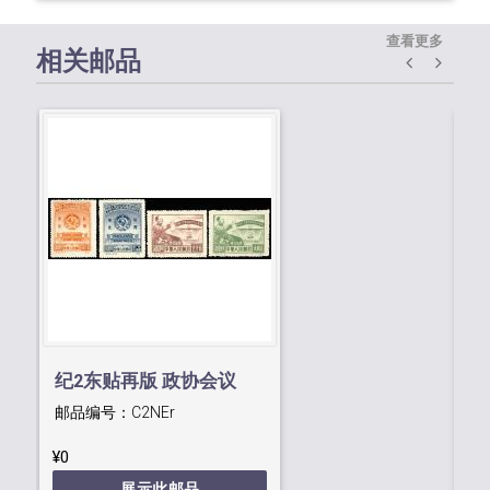
查看更多
相关邮品
纪2东贴再版 政协会议
纪
邮品编号：
C2NEr
邮
¥0
¥0
展示此邮品