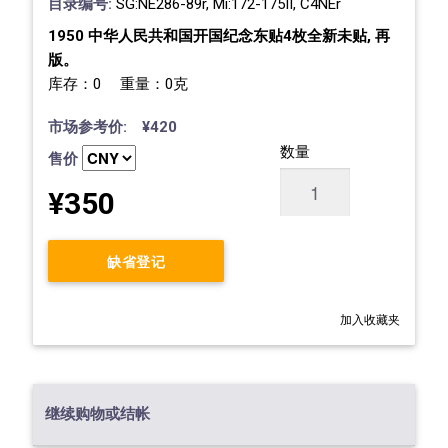
目录编号:
SG:NE286-89r, Mi:172-175II, C4NEr
1950 中华人民共和国开国纪念东贴4枚全新未贴, 再
版。
库存：0 重量：0克
市场参考价: ¥420
数量
售价
¥350
缺省登记
加入收藏夹
继续购物或结帐