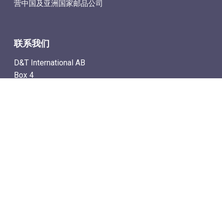
营中国及亚洲国家邮品公司
联系我们
D&T International AB
Box 4
SE-142 21 Skogås, Sweden
电子邮件地址: info@dtstamps.cn
手机号：0736878260
座机号：004687718538
传真号：004687718572
导航
– 商城
– 在线计时拍卖